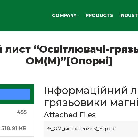
COMPANY
PRODUCTS
INDUST
 лист “Освітлювачі-грязь
ОМ(М)”[Опорні]
Інформаційний л
грязьовики магні
455
Attached Files
518.91 KB
35_ОМ_(исполнение 3)_Укр.pdf