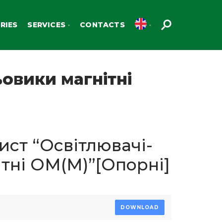
RIES
SERVICES
CONTACTS
овики магнітні
ист “Освітлювачі-
тні ОМ(М)”[Опорні]
DOWNLOAD